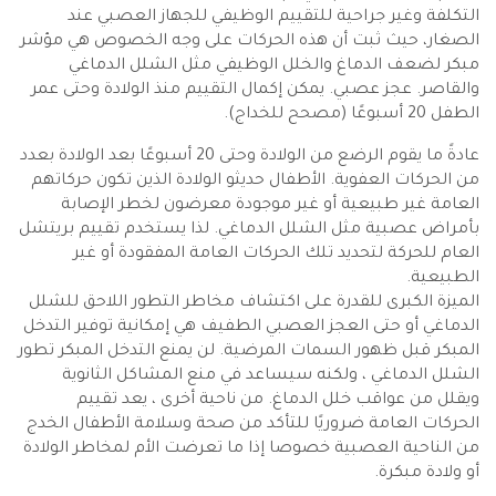
التكلفة وغير جراحية للتقييم الوظيفي للجهاز العصبي عند
الصغار، حيث ثبت أن هذه الحركات على وجه الخصوص هي مؤشر
مبكر لضعف الدماغ والخلل الوظيفي مثل الشلل الدماغي
والقاصر. عجز عصبي. يمكن إكمال التقييم منذ الولادة وحتى عمر
الطفل 20 أسبوعًا (مصحح للخداج).
عادةً ما يقوم الرضع من الولادة وحتى 20 أسبوعًا بعد الولادة بعدد
من الحركات العفوية. الأطفال حديثو الولادة الذين تكون حركاتهم
العامة غير طبيعية أو غير موجودة معرضون لخطر الإصابة
بأمراض عصبية مثل الشلل الدماغي. لذا يستخدم تقييم بريتشل
العام للحركة لتحديد تلك الحركات العامة المفقودة أو غير
الطبيعية.
الميزة الكبرى للقدرة على اكتشاف مخاطر التطور اللاحق للشلل
الدماغي أو حتى العجز العصبي الطفيف هي إمكانية توفير التدخل
المبكر قبل ظهور السمات المرضية. لن يمنع التدخل المبكر تطور
الشلل الدماغي ، ولكنه سيساعد في منع المشاكل الثانوية
ويقلل من عواقب خلل الدماغ. من ناحية أخرى ، يعد تقييم
الحركات العامة ضروريًا للتأكد من صحة وسلامة الأطفال الخدج
من الناحية العصبية خصوصا إذا ما تعرضت الأم لمخاطر الولادة
أو ولادة مبكرة.