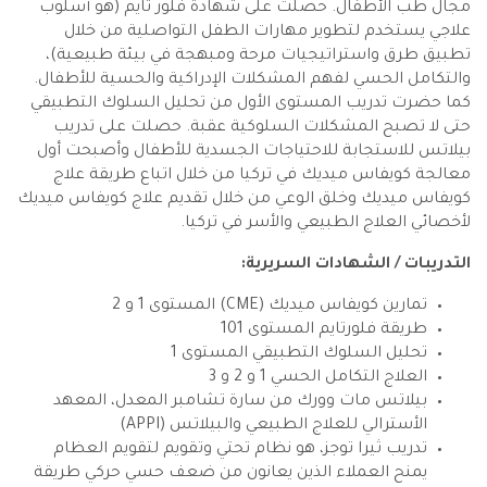
مجال طب الأطفال. حصلت على شهادة فلور تايم (هو أسلوب
علاجي يستخدم لتطوير مهارات الطفل التواصلية من خلال
تطبيق طرق واستراتيجيات مرحة ومبهجة في بيئة طبيعية)،
والتكامل الحسي لفهم المشكلات الإدراكية والحسية للأطفال.
كما حضرت تدريب المستوى الأول من تحليل السلوك التطبيقي
حتى لا تصبح المشكلات السلوكية عقبة. حصلت على تدريب
بيلاتس للاستجابة للاحتياجات الجسدية للأطفال وأصبحت أول
معالجة كويفاس ميديك في تركيا من خلال اتباع طريقة علاج
كويفاس ميديك وخلق الوعي من خلال تقديم علاج كويفاس ميديك
لأخصائي العلاج الطبيعي والأسر في تركيا.
التدريبات / الشهادات السريرية:
تمارين كويفاس ميديك (CME) المستوى 1 و 2
طريقة فلورتايم المستوى 101
تحليل السلوك التطبيقي المستوى 1
العلاج التكامل الحسي 1 و 2 و 3
بيلاتس مات وورك من سارة تشامبر المعدل، المعهد
الأسترالي للعلاج الطبيعي والبيلاتس (APPI)
تدريب ثيرا توجز، هو نظام تحتي وتقويم لتقويم العظام
يمنح العملاء الذين يعانون من ضعف حسي حركي طريقة