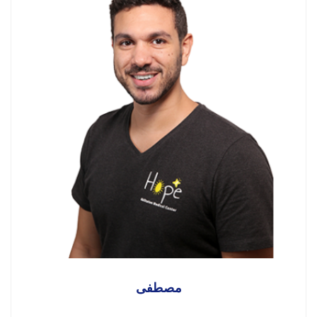
مصطفى