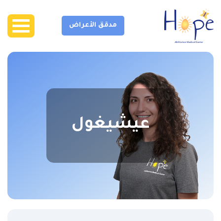
مدقق الأعراض
عيشيغول