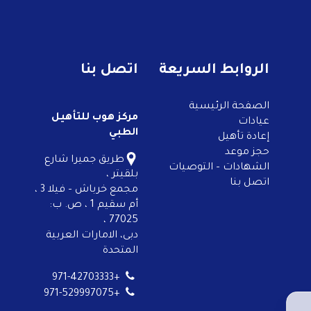
الروابط السريعة
اتصل بنا
الصفحة الرئيسية
مركز هوب للتأهيل
عيادات
الطبي
إعادة تأهيل
حجز موعد
طريق جميرا شارع
الشهادات – التوصيات
بلقيتر ،
اتصل بنا
مجمع خرباش – فيلا 3 ،
أم سقيم 1 ، ص. ب:
77025 ،
دبى، الامارات العربية
المتحدة
+971-42703333
+971-529997075